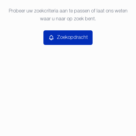
Type
Probeer uw zoekcriteria aan te passen of laat ons weten
Zoekopdracht
Sorteer op
waar u naar op zoek bent.
Prijs
Zoekopdracht
Slaapkamers
Zoeken