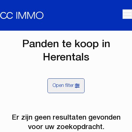
Ga naar hoofdinhoud
Panden te koop in
Herentals
Open filter
Gemeentes
Er zijn geen resultaten gevonden
Herentals (2200)
Remove
Kaartweergave
voor uw zoekopdracht.