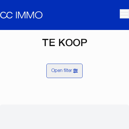
Ga naar hoofdinhoud
TE KOOP
Open filter
Gemeentes
Kaartweergave
Type
Zoekopdracht
Sorteer op