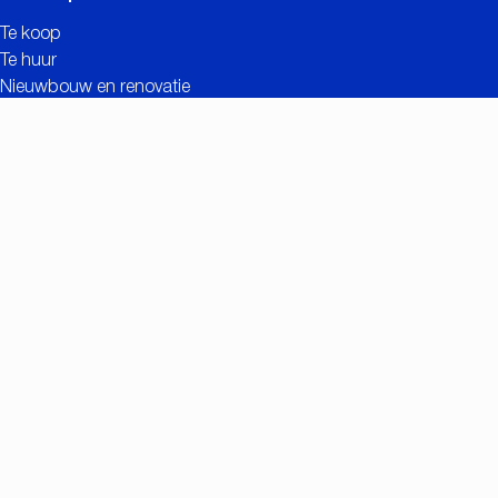
Te koop
Te huur
Nieuwbouw en renovatie
Contact
Gratis schatting
Nuttige links
Meerwaarde van CC IMMO
Realisaties
Zoekopdracht
Vacatures
Eigenaarslogin
Contact
Nationalestraat 90
2000 Antwerpen
+32 (0)3/257.55.55
info@ccimmo.be