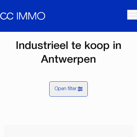
Ga naar hoofdinhoud
Industrieel te koop in
Antwerpen
Open filter
Gemeente
Antwerpen (2000, 2018, 2060)
Remove
Kaartweergave