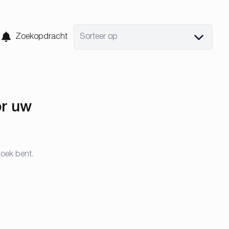
Zoekopdracht
Sorteer op
or uw
zoek bent.