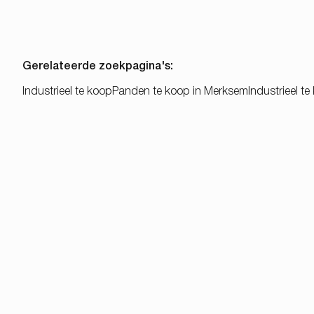
Gerelateerde zoekpagina's
:
Industrieel te koop
Panden te koop in Merksem
Industrieel t