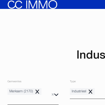
Ga naar hoofdinhoud
Indus
Gemeentes
Type
Merksem (2170)
Industrieel
Remove
Remove