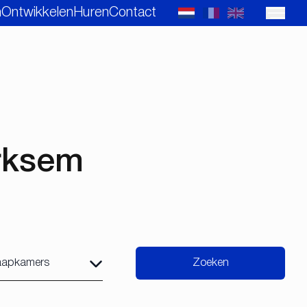
n
Ontwikkelen
Huren
Contact
erksem
Zoeken