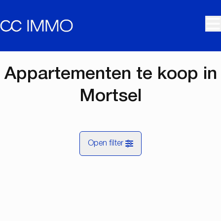
Ga naar hoofdinhoud
Appartementen te koop in
Mortsel
Open filter
Gemeentes
Mortsel (2640)
Remove
Kaartweergave