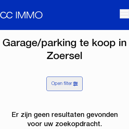
Ga naar hoofdinhoud
Garage/parking te koop in
Zoersel
Open filter
Gemeentes
Er zijn geen resultaten gevonden
Zoersel (2980)
Remove
Kaartweergave
voor uw zoekopdracht.