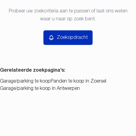
Type
Probeer uw zoekcriteria aan te passen of laat ons weten
Zoekopdracht
Sorteer op
Garage/parking
waar u naar op zoek bent.
Remove
Prijs
Zoekopdracht
Slaapkamers
Gerelateerde zoekpagina's
:
Garage/parking te koop
Panden te koop in Zoersel
Garage/parking te koop in Antwerpen
Zoeken