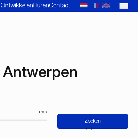
n
Ontwikkelen
Huren
Contact
n Antwerpen
max
Zoeken