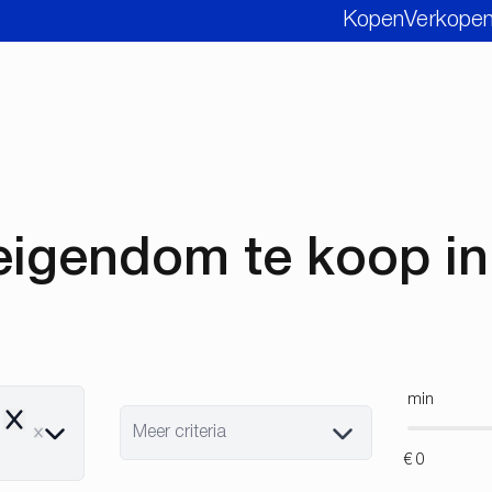
Kopen
Verkope
igendom te koop i
min
Remove
Meer criteria