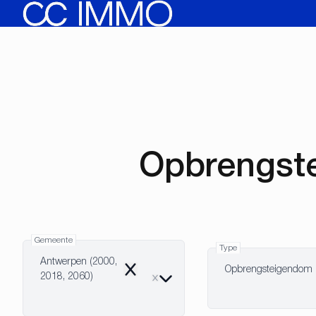
Ga naar hoofdinhoud
Opbrengste
Gemeente
Type
Antwerpen (2000,
Opbrengsteigendom
Remove
2018, 2060)