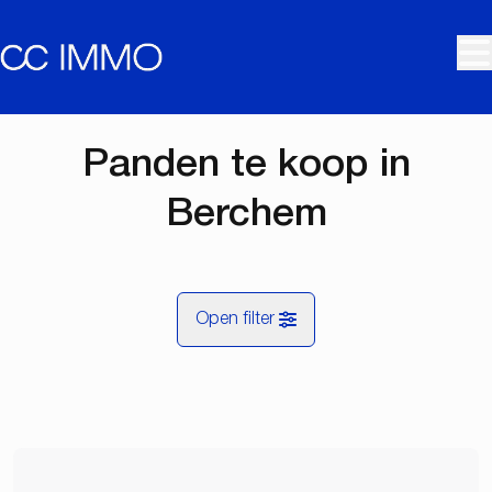
Ga naar hoofdinhoud
Panden te koop in
Berchem
Open filter
Gemeente
Berchem (2600)
Remove
Kaartweergave