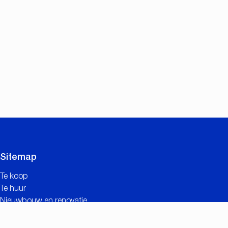
Sitemap
Te koop
Te huur
Nieuwbouw en renovatie
Contact
Gratis schatting