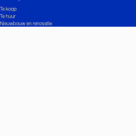
Te koop
Te huur
Nieuwbouw en renovatie
Contact
Gratis schatting
Nuttige links
Meerwaarde van CC IMMO
Realisaties
Zoekopdracht
Vacatures
Eigenaarslogin
Contact
Nationalestraat 90
2000 Antwerpen
+32 (0)3/257.55.55
info@ccimmo.be