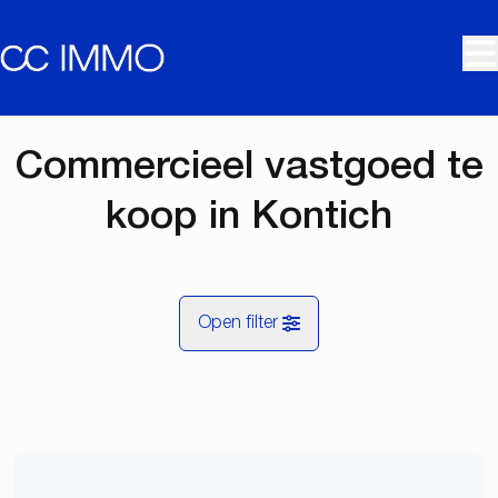
Ga naar hoofdinhoud
Commercieel vastgoed te
koop in Kontich
Open filter
Gemeente
Kontich (2550)
Remove
Kaartweergave