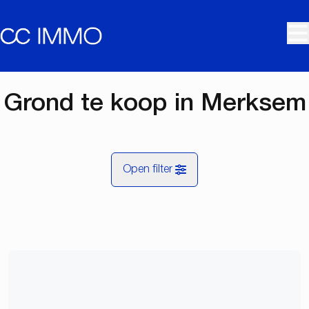
Ga naar hoofdinhoud
Grond te koop in Merksem
Open filter
Gemeente
Merksem (2170)
Remove
Kaartweergave
Type
Zoekopdracht
Sorteer op