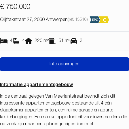
€ 750.000
Olijftakstraat 27, 2060 Antwerpen
(ref.
13510
)
4
4
220
m²
51
m²
3
Info aanvragen
Informatie appartementsgebouw
In de centraal gelegen Van Maerlantstraat bevindt zich dit
interessante appartementsgebouw bestaande uit 4 één
slaapkamer appartementen, een ruime garage en aparte
kelderbergingen. Een sterke opportuniteit voor investeerders die
op zoek zijn naar een opbrengsteigendom met