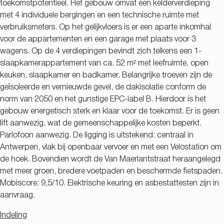
toekomstpotentieel. Het gebouw omvat een kelderverdieping
met 4 individuele bergingen en een technische ruimte met
verbruiksmeters. Op het gelijkvloers is er een aparte inkomhal
voor de appartementen en een garage met plaats voor 3
wagens. Op de 4 verdiepingen bevindt zich telkens een 1-
slaapkamerappartement van ca. 52 m² met leefruimte, open
keuken, slaapkamer en badkamer. Belangrijke troeven zijn de
geïsoleerde en vernieuwde gevel, de dakisolatie conform de
norm van 2050 en het gunstige EPC-label B. Hierdoor is het
gebouw energetisch sterk en klaar voor de toekomst. Er is geen
lift aanwezig, wat de gemeenschappelijke kosten beperkt.
Parlofoon aanwezig. De ligging is uitstekend: centraal in
Antwerpen, vlak bij openbaar vervoer en met een Velostation om
de hoek. Bovendien wordt de Van Maerlantstraat heraangelegd
met meer groen, bredere voetpaden en beschermde fietspaden.
Mobiscore: 9,5/10. Elektrische keuring en asbestattesten zijn in
aanvraag.
Indeling