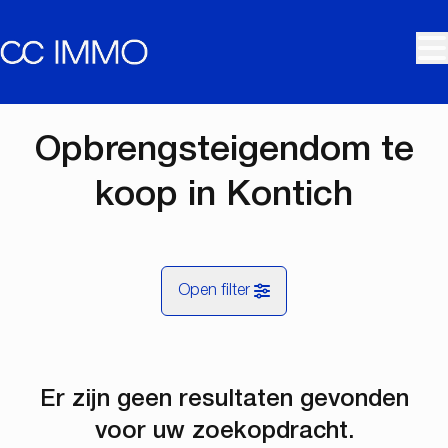
Ga naar hoofdinhoud
Opbrengsteigendom te
koop in Kontich
Open filter
Gemeentes
Er zijn geen resultaten gevonden
Kontich (2550)
Remove
Kaartweergave
voor uw zoekopdracht.