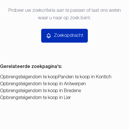
Type
Probeer uw zoekcriteria aan te passen of laat ons weten
Zoekopdracht
Sorteer op
Opbrengsteigendom
waar u naar op zoek bent.
Remove
Prijs
Zoekopdracht
Slaapkamers
Gerelateerde zoekpagina's
:
Opbrengsteigendom te koop
Panden te koop in Kontich
Opbrengsteigendom te koop in Antwerpen
Zoeken
Opbrengsteigendom te koop in Bredene
Opbrengsteigendom te koop in Lier